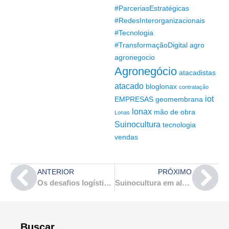
#ParceriasEstratégicas
#RedesInterorganizacionais
#Tecnologia
#TransformaçãoDigital
agro
agronegocio
Agronegócio
atacadistas
atacado
bloglonax
contratação
iot
EMPRESAS
geomembrana
lonax
mão de obra
Lonas
Suinocultura
tecnologia
vendas
ANTERIOR
PRÓXIMO
Os desafios logísticos da distribuição
Suinocultura em alta: inovação e sustentabilidade
Buscar