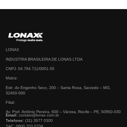
LONAX
INDUSTRIA BRASILEIRA DE LONAS LTDA
CNPJ: 04.784.711/0001-55
Matriz:
Estr. do Engenho Seco, 200 – Santa Rosa, Sarzedo – MG,
32450-000
Filial:
Av. Pref. Antônio Pereira, 600 – Várzea, Recife – PE, 50950-030
Email:
contato@lonax.com.br
Telefone:
(31) 3577 0300
SAC: 0800 703 0704