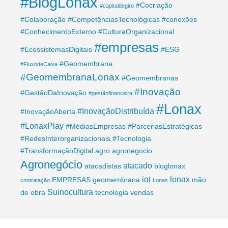
#BlogLonax
#Cocriação
#capitaldegiro
#Colaboração
#CompetênciasTecnológicas
#conexões
#ConhecimentoExterno
#CulturaOrganizacional
#empresas
#EcossistemasDigitais
#ESG
#Geomembrana
#FluxodeCaixa
#GeomembranaLonax
#Geomembranas
#Inovação
#GestãoDaInovação
#gestãofinanceira
#Lonax
#InovaçãoDistribuída
#InovaçãoAberta
#LonaxPlay
#MédiasEmpresas
#ParceriasEstratégicas
#RedesInterorganizacionais
#Tecnologia
#TransformaçãoDigital
agro
agronegocio
Agronegócio
atacado
atacadistas
bloglonax
iot
lonax
EMPRESAS
geomembrana
mão
contratação
Lonas
Suinocultura
de obra
tecnologia
vendas