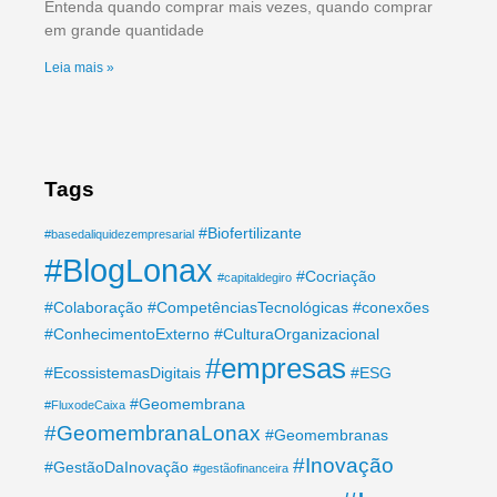
Entenda quando comprar mais vezes, quando comprar
em grande quantidade
Leia mais »
Tags
#Biofertilizante
#basedaliquidezempresarial
#BlogLonax
#Cocriação
#capitaldegiro
#Colaboração
#CompetênciasTecnológicas
#conexões
#ConhecimentoExterno
#CulturaOrganizacional
#empresas
#EcossistemasDigitais
#ESG
#Geomembrana
#FluxodeCaixa
#GeomembranaLonax
#Geomembranas
#Inovação
#GestãoDaInovação
#gestãofinanceira