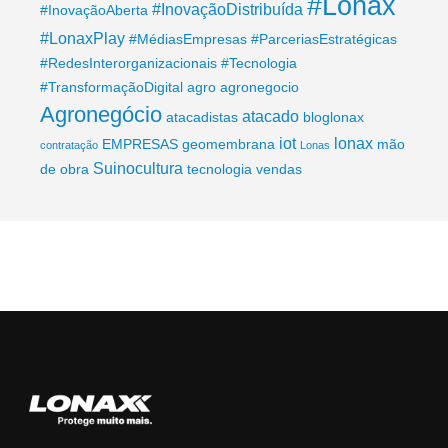
#Lonax
#InovaçãoDistribuída
#InovaçãoAberta
#LonaxPlay
#MédiasEmpresas
#ParceriasEstratégicas
#RedesInterorganizacionais
#Tecnologia
#TransformaçãoDigital
agro
agronegocio
Agronegócio
atacado
atacadistas
bloglonax
iot
lonax
EMPRESAS
geomembrana
mão
contratação
Lonas
Suinocultura
de obra
tecnologia
vendas