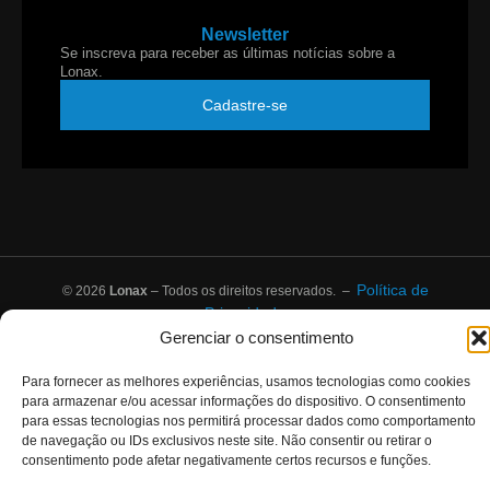
Newsletter
Se inscreva para receber as últimas notícias sobre a
Lonax.
Cadastre-se
Política de
© 2026
Lonax
– Todos os direitos reservados. –
Privacidade
Gerenciar o consentimento
Para fornecer as melhores experiências, usamos tecnologias como cookies
para armazenar e/ou acessar informações do dispositivo. O consentimento
para essas tecnologias nos permitirá processar dados como comportamento
de navegação ou IDs exclusivos neste site. Não consentir ou retirar o
consentimento pode afetar negativamente certos recursos e funções.