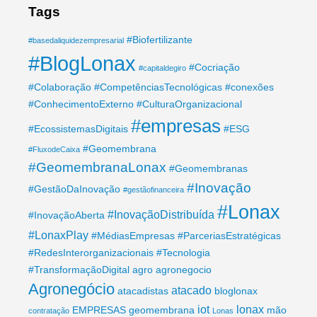
Tags
#Biofertilizante
#basedaliquidezempresarial
#BlogLonax
#Cocriação
#capitaldegiro
#Colaboração
#CompetênciasTecnológicas
#conexões
#ConhecimentoExterno
#CulturaOrganizacional
#empresas
#EcossistemasDigitais
#ESG
#Geomembrana
#FluxodeCaixa
#GeomembranaLonax
#Geomembranas
#Inovação
#GestãoDaInovação
#gestãofinanceira
#Lonax
#InovaçãoDistribuída
#InovaçãoAberta
#LonaxPlay
#MédiasEmpresas
#ParceriasEstratégicas
#RedesInterorganizacionais
#Tecnologia
#TransformaçãoDigital
agro
agronegocio
Agronegócio
atacado
atacadistas
bloglonax
iot
lonax
EMPRESAS
geomembrana
mão
contratação
Lonas