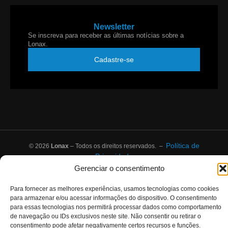
Newsletter
Se inscreva para receber as últimas notícias sobre a
Lonax.
Cadastre-se
Política de
© 2026
Lonax
– Todos os direitos reservados. –
Privacidade
Gerenciar o consentimento
Para fornecer as melhores experiências, usamos tecnologias como cookies
para armazenar e/ou acessar informações do dispositivo. O consentimento
para essas tecnologias nos permitirá processar dados como comportamento
de navegação ou IDs exclusivos neste site. Não consentir ou retirar o
consentimento pode afetar negativamente certos recursos e funções.