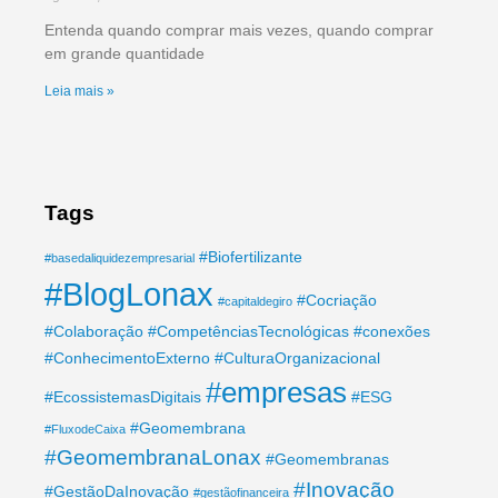
Entenda quando comprar mais vezes, quando comprar
em grande quantidade
Leia mais »
Tags
#Biofertilizante
#basedaliquidezempresarial
#BlogLonax
#Cocriação
#capitaldegiro
#Colaboração
#CompetênciasTecnológicas
#conexões
#ConhecimentoExterno
#CulturaOrganizacional
#empresas
#EcossistemasDigitais
#ESG
#Geomembrana
#FluxodeCaixa
#GeomembranaLonax
#Geomembranas
#Inovação
#GestãoDaInovação
#gestãofinanceira