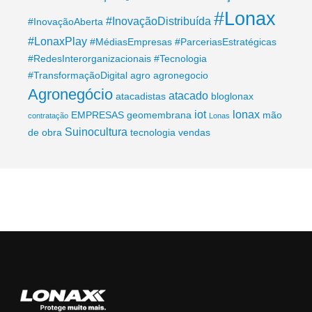
#Lonax
#InovaçãoDistribuída
#InovaçãoAberta
#LonaxPlay
#MédiasEmpresas
#ParceriasEstratégicas
#RedesInterorganizacionais
#Tecnologia
#TransformaçãoDigital
agro
agronegocio
Agronegócio
atacado
atacadistas
bloglonax
iot
lonax
EMPRESAS
geomembrana
mão
contratação
Lonas
Suinocultura
de obra
tecnologia
vendas