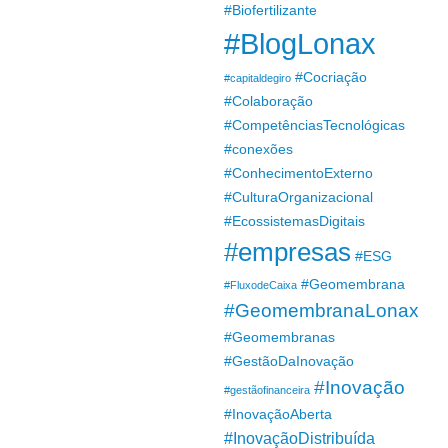
#Biofertilizante
#BlogLonax
#Cocriação
#capitaldegiro
#Colaboração
#CompetênciasTecnológicas
#conexões
#ConhecimentoExterno
#CulturaOrganizacional
#EcossistemasDigitais
#empresas
#ESG
#Geomembrana
#FluxodeCaixa
#GeomembranaLonax
#Geomembranas
#GestãoDaInovação
#Inovação
#gestãofinanceira
#InovaçãoAberta
#InovaçãoDistribuída