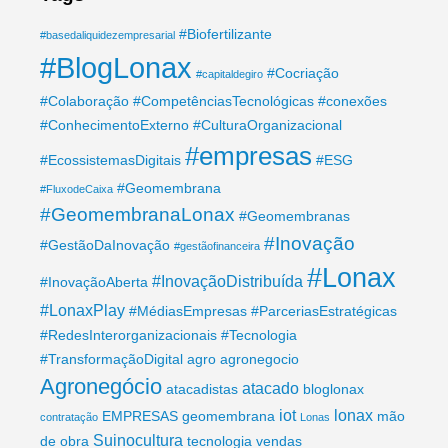
#Biofertilizante
#basedaliquidezempresarial
#BlogLonax
#Cocriação
#capitaldegiro
#Colaboração
#CompetênciasTecnológicas
#conexões
#ConhecimentoExterno
#CulturaOrganizacional
#empresas
#EcossistemasDigitais
#ESG
#Geomembrana
#FluxodeCaixa
#GeomembranaLonax
#Geomembranas
#Inovação
#GestãoDaInovação
#gestãofinanceira
#Lonax
#InovaçãoDistribuída
#InovaçãoAberta
#LonaxPlay
#MédiasEmpresas
#ParceriasEstratégicas
#RedesInterorganizacionais
#Tecnologia
#TransformaçãoDigital
agro
agronegocio
Agronegócio
atacado
atacadistas
bloglonax
iot
lonax
EMPRESAS
geomembrana
mão
contratação
Lonas
Suinocultura
de obra
tecnologia
vendas