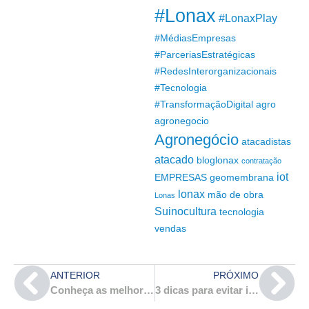
#Lonax
#LonaxPlay
#MédiasEmpresas
#ParceriasEstratégicas
#RedesInterorganizacionais
#Tecnologia
#TransformaçãoDigital
agro
agronegocio
Agronegócio
atacadistas
atacado
bloglonax
contratação
iot
EMPRESAS
geomembrana
lonax
mão de obra
Lonas
Suinocultura
tecnologia
vendas
ANTERIOR
PRÓXIMO
Conheça as melhores práticas para conquistar clientes na construção civil!
3 dicas para evitar infiltrações na sua obra