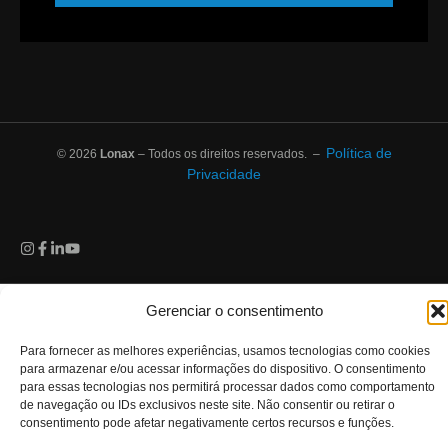
Política de
© 2026
Lonax
– Todos os direitos reservados. –
Privacidade
Gerenciar o consentimento
Para fornecer as melhores experiências, usamos tecnologias como cookies
para armazenar e/ou acessar informações do dispositivo. O consentimento
para essas tecnologias nos permitirá processar dados como comportamento
de navegação ou IDs exclusivos neste site. Não consentir ou retirar o
consentimento pode afetar negativamente certos recursos e funções.