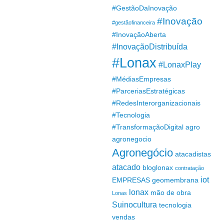
#GestãoDaInovação
#Inovação
#gestãofinanceira
#InovaçãoAberta
#InovaçãoDistribuída
#Lonax
#LonaxPlay
#MédiasEmpresas
#ParceriasEstratégicas
#RedesInterorganizacionais
#Tecnologia
#TransformaçãoDigital
agro
agronegocio
Agronegócio
atacadistas
atacado
bloglonax
contratação
iot
EMPRESAS
geomembrana
lonax
mão de obra
Lonas
Suinocultura
tecnologia
vendas