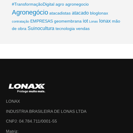
#TransformaçãoDigital
agro
agronegocio
Agronegócio
atacado
atacadistas
bloglonax
iot
lonax
EMPRESAS
geomembrana
mão
contratação
Lonas
Suinocultura
de obra
tecnologia
vendas
LONAX
INDUSTRIA BRASILEIRA DE LONAS LTDA
CNPJ: 04.784.711/0001-55
Matriz: