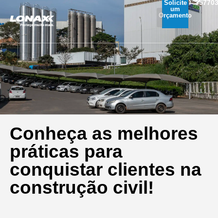
35770
Solicite
um
Orçamento
Conheça as melhores
práticas para
conquistar clientes na
construção civil!