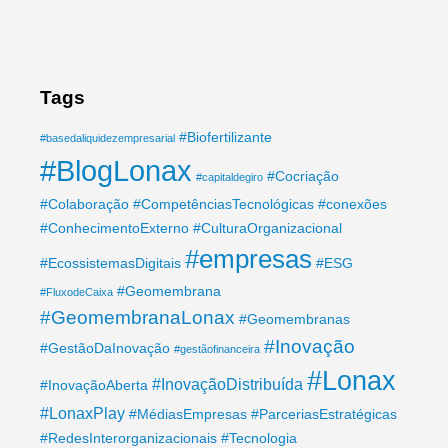
Tags
#Biofertilizante
#basedaliquidezempresarial
#BlogLonax
#Cocriação
#capitaldegiro
#Colaboração
#CompetênciasTecnológicas
#conexões
#ConhecimentoExterno
#CulturaOrganizacional
#empresas
#EcossistemasDigitais
#ESG
#Geomembrana
#FluxodeCaixa
#GeomembranaLonax
#Geomembranas
#Inovação
#GestãoDaInovação
#gestãofinanceira
#Lonax
#InovaçãoDistribuída
#InovaçãoAberta
#LonaxPlay
#MédiasEmpresas
#ParceriasEstratégicas
#RedesInterorganizacionais
#Tecnologia