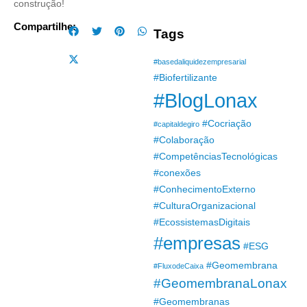
construção!
Compartilhe:
Tags
#basedaliquidezempresarial
#Biofertilizante
#BlogLonax
#Cocriação
#capitaldegiro
#Colaboração
#CompetênciasTecnológicas
#conexões
#ConhecimentoExterno
#CulturaOrganizacional
#EcossistemasDigitais
#empresas
#ESG
#Geomembrana
#FluxodeCaixa
#GeomembranaLonax
#Geomembranas