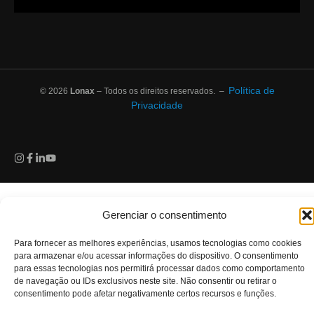
Política de
© 2026
Lonax
– Todos os direitos reservados. –
Privacidade
Gerenciar o consentimento
Para fornecer as melhores experiências, usamos tecnologias como cookies
para armazenar e/ou acessar informações do dispositivo. O consentimento
para essas tecnologias nos permitirá processar dados como comportamento
de navegação ou IDs exclusivos neste site. Não consentir ou retirar o
consentimento pode afetar negativamente certos recursos e funções.