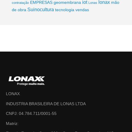
iot
lonax
EMPRESAS
geomembrana
mão
contratação
Lonas
Suinocultura
de obra
tecnologia
vendas
LONAX
INDUSTRIA BRASILEIRA DE LONAS LTDA
CNPJ: 04.784.711/0001-55
Matriz: