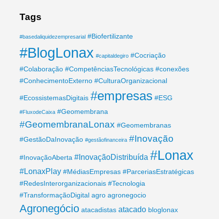
Tags
#Biofertilizante
#basedaliquidezempresarial
#BlogLonax
#Cocriação
#capitaldegiro
#Colaboração
#CompetênciasTecnológicas
#conexões
#ConhecimentoExterno
#CulturaOrganizacional
#empresas
#EcossistemasDigitais
#ESG
#Geomembrana
#FluxodeCaixa
#GeomembranaLonax
#Geomembranas
#Inovação
#GestãoDaInovação
#gestãofinanceira
#Lonax
#InovaçãoDistribuída
#InovaçãoAberta
#LonaxPlay
#MédiasEmpresas
#ParceriasEstratégicas
#RedesInterorganizacionais
#Tecnologia
#TransformaçãoDigital
agro
agronegocio
Agronegócio
atacado
atacadistas
bloglonax