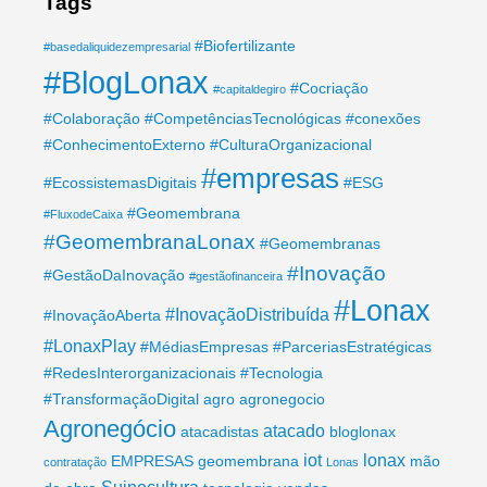
Tags
#Biofertilizante
#basedaliquidezempresarial
#BlogLonax
#Cocriação
#capitaldegiro
#Colaboração
#CompetênciasTecnológicas
#conexões
#ConhecimentoExterno
#CulturaOrganizacional
#empresas
#EcossistemasDigitais
#ESG
#Geomembrana
#FluxodeCaixa
#GeomembranaLonax
#Geomembranas
#Inovação
#GestãoDaInovação
#gestãofinanceira
#Lonax
#InovaçãoDistribuída
#InovaçãoAberta
#LonaxPlay
#MédiasEmpresas
#ParceriasEstratégicas
#RedesInterorganizacionais
#Tecnologia
#TransformaçãoDigital
agro
agronegocio
Agronegócio
atacado
atacadistas
bloglonax
iot
lonax
EMPRESAS
geomembrana
mão
contratação
Lonas