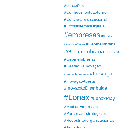
#conexões
#ConhecimentoExterno
#CulturaOrganizacional
#EcossistemasDigitais
#empresas
#ESG
#Geomembrana
#FluxodeCaixa
#GeomembranaLonax
#Geomembranas
#GestãoDaInovação
#Inovação
#gestãofinanceira
#InovaçãoAberta
#InovaçãoDistribuída
#Lonax
#LonaxPlay
#MédiasEmpresas
#ParceriasEstratégicas
#RedesInterorganizacionais
#Tecnologia