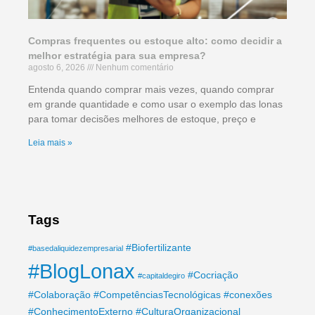
Compras frequentes ou estoque alto: como decidir a
melhor estratégia para sua empresa?
agosto 6, 2026
Nenhum comentário
Entenda quando comprar mais vezes, quando comprar
em grande quantidade e como usar o exemplo das lonas
para tomar decisões melhores de estoque, preço e
Leia mais »
Tags
#Biofertilizante
#basedaliquidezempresarial
#BlogLonax
#Cocriação
#capitaldegiro
#Colaboração
#CompetênciasTecnológicas
#conexões
#ConhecimentoExterno
#CulturaOrganizacional