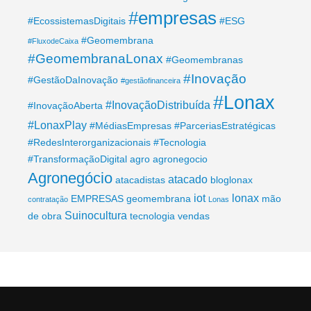
#empresas
#EcossistemasDigitais
#ESG
#Geomembrana
#FluxodeCaixa
#GeomembranaLonax
#Geomembranas
#Inovação
#GestãoDaInovação
#gestãofinanceira
#Lonax
#InovaçãoDistribuída
#InovaçãoAberta
#LonaxPlay
#MédiasEmpresas
#ParceriasEstratégicas
#RedesInterorganizacionais
#Tecnologia
#TransformaçãoDigital
agro
agronegocio
Agronegócio
atacado
atacadistas
bloglonax
iot
lonax
EMPRESAS
geomembrana
mão
contratação
Lonas
Suinocultura
de obra
tecnologia
vendas