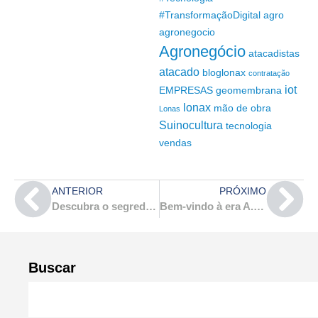
#TransformaçãoDigital
agro
agronegocio
Agronegócio
atacadistas
atacado
bloglonax
contratação
iot
EMPRESAS
geomembrana
lonax
mão de obra
Lonas
Suinocultura
tecnologia
vendas
ANTERIOR
PRÓXIMO
Descubra o segredo da Máquina de Vendas – Receita Previsível
Bem-vindo à era A.I. First
Buscar