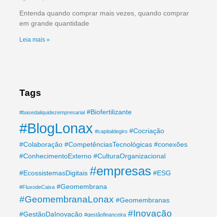
Entenda quando comprar mais vezes, quando comprar
em grande quantidade
Leia mais »
Tags
#Biofertilizante
#basedaliquidezempresarial
#BlogLonax
#Cocriação
#capitaldegiro
#Colaboração
#CompetênciasTecnológicas
#conexões
#ConhecimentoExterno
#CulturaOrganizacional
#empresas
#EcossistemasDigitais
#ESG
#Geomembrana
#FluxodeCaixa
#GeomembranaLonax
#Geomembranas
#Inovação
#GestãoDaInovação
#gestãofinanceira