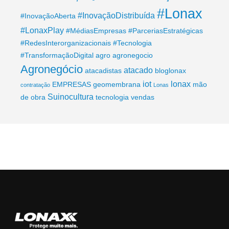
#Lonax
#InovaçãoDistribuída
#InovaçãoAberta
#LonaxPlay
#MédiasEmpresas
#ParceriasEstratégicas
#RedesInterorganizacionais
#Tecnologia
#TransformaçãoDigital
agro
agronegocio
Agronegócio
atacado
atacadistas
bloglonax
iot
lonax
EMPRESAS
geomembrana
mão
contratação
Lonas
Suinocultura
de obra
tecnologia
vendas