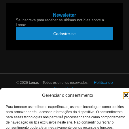
Newsletter
Se inscreva para receber as últimas notícias sobre a
Lonax.
Cadastre-se
Política de
© 2026
Lonax
– Todos os direitos reservados. –
Privacidade
Gerenciar o consentimento
Para fornecer as melhores experiências, usamos tecnologias como cookies
para armazenar e/ou acessar informações do dispositivo. O consentimento
para essas tecnologias nos permitirá processar dados como comportamento
de navegação ou IDs exclusivos neste site. Não consentir ou retirar o
consentimento pode afetar negativamente certos recursos e funções.