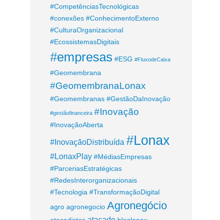
#CompetênciasTecnológicas
#conexões
#ConhecimentoExterno
#CulturaOrganizacional
#EcossistemasDigitais
#empresas
#ESG
#FluxodeCaixa
#Geomembrana
#GeomembranaLonax
#Geomembranas
#GestãoDaInovação
#Inovação
#gestãofinanceira
#InovaçãoAberta
#Lonax
#InovaçãoDistribuída
#LonaxPlay
#MédiasEmpresas
#ParceriasEstratégicas
#RedesInterorganizacionais
#Tecnologia
#TransformaçãoDigital
Agronegócio
agro
agronegocio
atacado
atacadistas
bloglonax