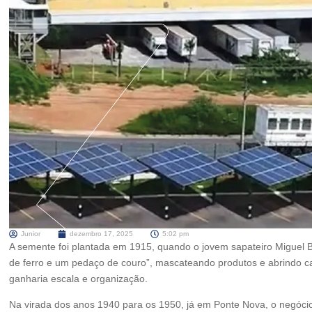
Junior
dezembro 17, 2025
5:02 pm
A semente foi plantada em 1915, quando o jovem sapateiro Miguel
de ferro e um pedaço de couro”, mascateando produtos e abrindo 
ganharia escala e organização.
Na virada dos anos 1940 para os 1950, já em Ponte Nova, o negóc