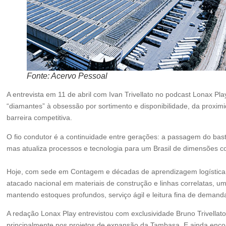
Fonte: Acervo Pessoal
A entrevista em 11 de abril com Ivan Trivellato no podcast Lonax Play
“diamantes” à obsessão por sortimento e disponibilidade, da proxi
barreira competitiva.
O fio condutor é a continuidade entre gerações: a passagem do bas
mas atualiza processos e tecnologia para um Brasil de dimensões c
Hoje, com sede em Contagem e décadas de aprendizagem logística
atacado nacional em materiais de construção e linhas correlatas, u
mantendo estoques profundos, serviço ágil e leitura fina de deman
A redação Lonax Play entrevistou com exclusividade Bruno Trivellato,
principalmente nos projetos de expansão da Tambasa. E ainda enco