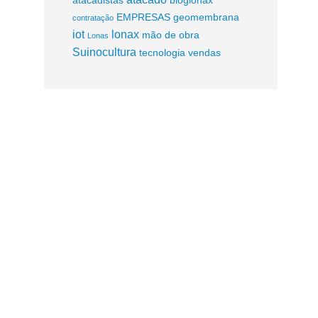
EMPRESAS
geomembrana
contratação
iot
lonax
mão de obra
Lonas
Suinocultura
tecnologia
vendas