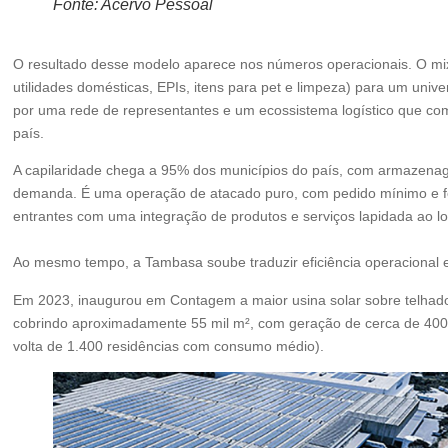
Fonte: Acervo Pessoal
O resultado desse modelo aparece nos números operacionais. O mix 
utilidades domésticas, EPIs, itens para pet e limpeza) para um unive
por uma rede de representantes e um ecossistema logístico que com
país.
A capilaridade chega a 95% dos municípios do país, com armazenage
demanda. É uma operação de atacado puro, com pedido mínimo e f
entrantes com uma integração de produtos e serviços lapidada ao 
Ao mesmo tempo, a Tambasa soube traduzir eficiência operaciona
Em 2023, inaugurou em Contagem a maior usina solar sobre telhado 
cobrindo aproximadamente 55 mil m², com geração de cerca de 400 
volta de 1.400 residências com consumo médio).