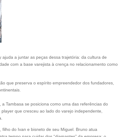
 ajuda a juntar as peças dessa trajetória: da cultura de
midade com a base varejista à crença no relacionamento como
tão que preserva o espírito empreendedor dos fundadores,
ontinentais.
, a Tambasa se posiciona como uma das referências do
m player que cresceu ao lado do varejo independente,
da.
 filho do Ivan e bisneto de seu Miguel. Bruno atua
ntra tempo para cuidar dos “diamantes” da empresa: o