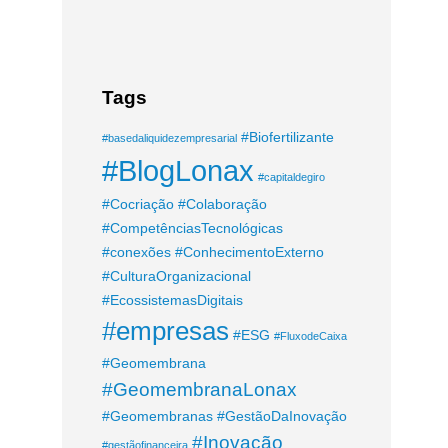
Tags
#Biofertilizante
#basedaliquidezempresarial
#BlogLonax
#capitaldegiro
#Cocriação
#Colaboração
#CompetênciasTecnológicas
#conexões
#ConhecimentoExterno
#CulturaOrganizacional
#EcossistemasDigitais
#empresas
#ESG
#FluxodeCaixa
#Geomembrana
#GeomembranaLonax
#Geomembranas
#GestãoDaInovação
#Inovação
#gestãofinanceira