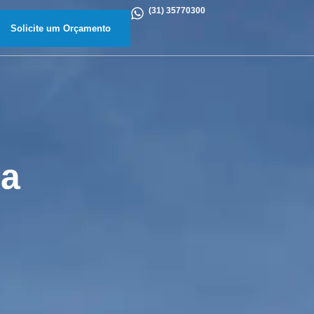
(31) 35770300
Solicite um Orçamento
sa