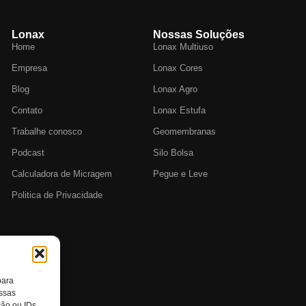
Lonax
Nossas Soluções
Home
Lonax Multiuso
Empresa
Lonax Cores
Blog
Lonax Agro
Contato
Lonax Estufa
Trabalhe conosco
Geomembranas
Podcast
Silo Bolsa
Calculadora de Micragem
Pegue e Leve
Politica de Privacidade
para
essas
ção ou IDs