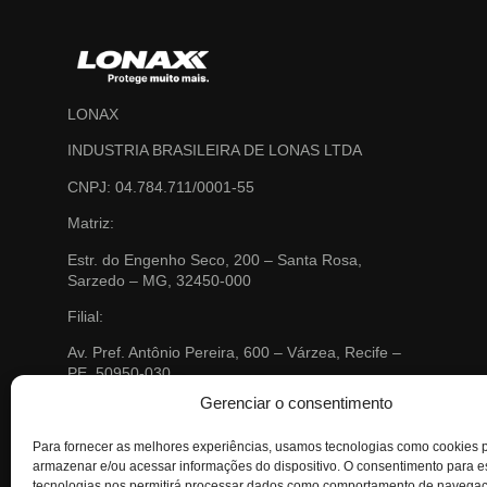
LONAX
INDUSTRIA BRASILEIRA DE LONAS LTDA
CNPJ: 04.784.711/0001-55
Matriz:
Estr. do Engenho Seco, 200 – Santa Rosa,
Sarzedo – MG, 32450-000
Filial:
Av. Pref. Antônio Pereira, 600 – Várzea, Recife –
PE, 50950-030
Email:
contato@lonax.com.br
Gerenciar o consentimento
Telefone:
(31) 3577 0300
SAC: 0800 703 0704
Para fornecer as melhores experiências, usamos tecnologias como cookies 
sac@lonax.com.br
Localização no Google Maps
armazenar e/ou acessar informações do dispositivo. O consentimento para 
tecnologias nos permitirá processar dados como comportamento de navega