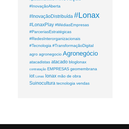
#InovaçãoAberta
#Lonax
#InovaçãoDistribuída
#LonaxPlay
#MédiasEmpresas
#ParceriasEstratégicas
#RedesInterorganizacionais
#Tecnologia
#TransformaçãoDigital
Agronegócio
agro
agronegocio
atacado
atacadistas
bloglonax
EMPRESAS
geomembrana
contratação
iot
lonax
mão de obra
Lonas
Suinocultura
tecnologia
vendas