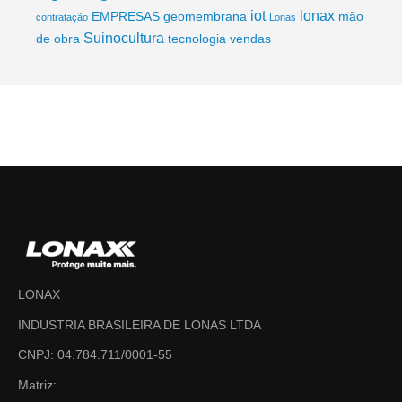
iot
lonax
EMPRESAS
geomembrana
mão
contratação
Lonas
Suinocultura
de obra
tecnologia
vendas
LONAX
INDUSTRIA BRASILEIRA DE LONAS LTDA
CNPJ: 04.784.711/0001-55
Matriz: