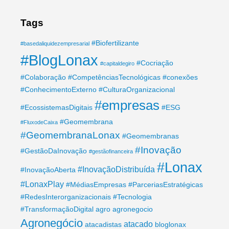
Tags
#Biofertilizante
#basedaliquidezempresarial
#BlogLonax
#Cocriação
#capitaldegiro
#Colaboração
#CompetênciasTecnológicas
#conexões
#ConhecimentoExterno
#CulturaOrganizacional
#empresas
#EcossistemasDigitais
#ESG
#Geomembrana
#FluxodeCaixa
#GeomembranaLonax
#Geomembranas
#Inovação
#GestãoDaInovação
#gestãofinanceira
#Lonax
#InovaçãoDistribuída
#InovaçãoAberta
#LonaxPlay
#MédiasEmpresas
#ParceriasEstratégicas
#RedesInterorganizacionais
#Tecnologia
#TransformaçãoDigital
agro
agronegocio
Agronegócio
atacado
atacadistas
bloglonax