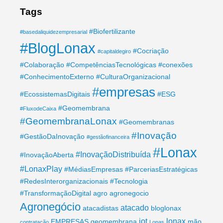
Tags
#Biofertilizante
#basedaliquidezempresarial
#BlogLonax
#Cocriação
#capitaldegiro
#Colaboração
#CompetênciasTecnológicas
#conexões
#ConhecimentoExterno
#CulturaOrganizacional
#empresas
#EcossistemasDigitais
#ESG
#Geomembrana
#FluxodeCaixa
#GeomembranaLonax
#Geomembranas
#Inovação
#GestãoDaInovação
#gestãofinanceira
#Lonax
#InovaçãoDistribuída
#InovaçãoAberta
#LonaxPlay
#MédiasEmpresas
#ParceriasEstratégicas
#RedesInterorganizacionais
#Tecnologia
#TransformaçãoDigital
agro
agronegocio
Agronegócio
atacado
atacadistas
bloglonax
iot
lonax
EMPRESAS
geomembrana
mão
contratação
Lonas