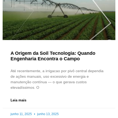
A Origem da Soil Tecnologia: Quando
Engenharia Encontra o Campo
Até recentemente, a irrigacao por pivô central dependia
de ações manuais, uso excessivo de energia e
manutenção contínua — o que gerava custos
elevadíssimos. O
Leia mais
junho 11, 2025
junho 13, 2025