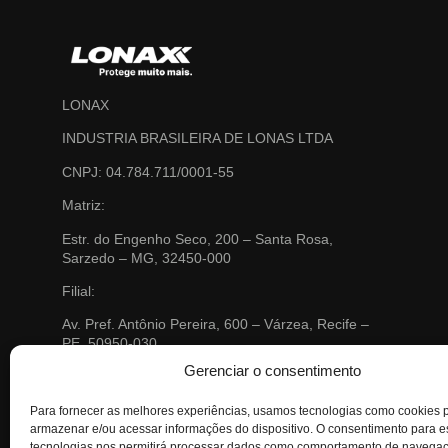
LONAX
INDUSTRIA BRASILEIRA DE LONAS LTDA
CNPJ: 04.784.711/0001-55
Matriz:
Estr. do Engenho Seco, 200 – Santa Rosa,
Sarzedo – MG, 32450-000
Filial:
Av. Pref. Antônio Pereira, 600 – Várzea, Recife –
PE, 50950-030
Email:
contato@lonax.com.br
Gerenciar o consentimento
Telefone:
(31) 3577 0300
SAC: 0800 703 0704
Para fornecer as melhores experiências, usamos tecnologias como cookies 
sac@lonax.com.br
Localização no Google Maps
armazenar e/ou acessar informações do dispositivo. O consentimento para 
tecnologias nos permitirá processar dados como comportamento de navega