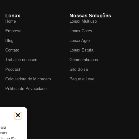
Lonax
Nossas Soluções
Home
Lonax Multiuso
Empresa
Lonax Cores
Blog
Lonax Agro
Contato
Lonax Estufa
Trabalhe conosco
Geomembranas
Podcast
Silo Bolsa
Calculadora de Micragem
Pegue e Leve
Politica de Privacidade
para
essas
ção ou IDs