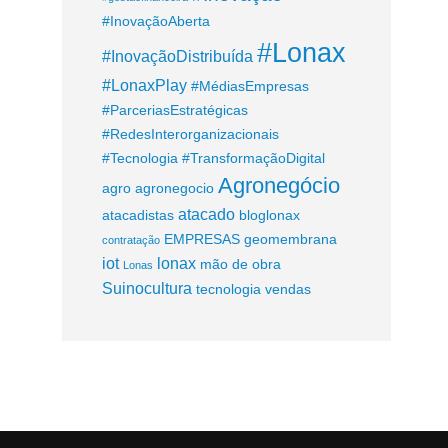
#InovaçãoAberta
#Lonax
#InovaçãoDistribuída
#LonaxPlay
#MédiasEmpresas
#ParceriasEstratégicas
#RedesInterorganizacionais
#Tecnologia
#TransformaçãoDigital
Agronegócio
agro
agronegocio
atacado
atacadistas
bloglonax
EMPRESAS
geomembrana
contratação
iot
lonax
mão de obra
Lonas
Suinocultura
tecnologia
vendas