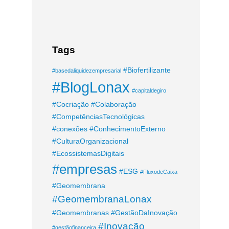
Tags
#Biofertilizante
#basedaliquidezempresarial
#BlogLonax
#capitaldegiro
#Cocriação
#Colaboração
#CompetênciasTecnológicas
#conexões
#ConhecimentoExterno
#CulturaOrganizacional
#EcossistemasDigitais
#empresas
#ESG
#FluxodeCaixa
#Geomembrana
#GeomembranaLonax
#Geomembranas
#GestãoDaInovação
#Inovação
#gestãofinanceira