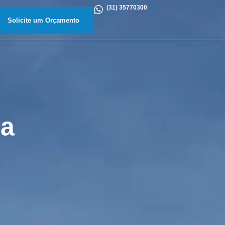
(31) 35770300
Solicite um Orçamento
sa