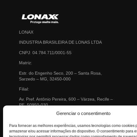
LONAX
INDUSTRIA BRASILEIRA DE LONAS LTDA
CNPJ: 04.784.711/0001-55
Matriz:
Estr. do Engenho Seco, 200 – Santa Rosa,
Sarzedo – MG, 32450-000
Filial:
Av. Pref. Antônio Pereira, 600 – Várzea, Recife –
PE, 50950-030
Email:
contato@lonax.com.br
Gerenciar o consentimento
Telefone:
(31) 3577 0300
SAC: 0800 703 0704
Para fornecer as melhores experiências, usamos tecnologias como cookies 
sac@lonax.com.br
Localização no Google Maps
armazenar e/ou acessar informações do dispositivo. O consentimento para 
tecnologias nos permitirá processar dados como comportamento de navega