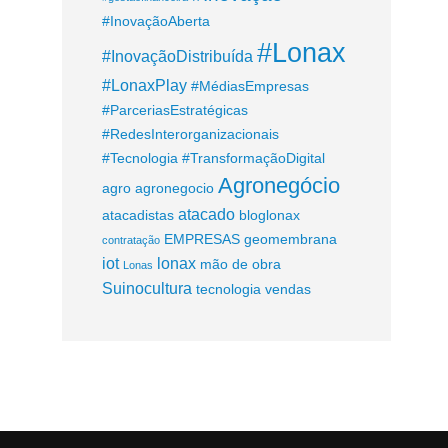
#InovaçãoAberta
#Lonax
#InovaçãoDistribuída
#LonaxPlay
#MédiasEmpresas
#ParceriasEstratégicas
#RedesInterorganizacionais
#Tecnologia
#TransformaçãoDigital
Agronegócio
agro
agronegocio
atacado
atacadistas
bloglonax
EMPRESAS
geomembrana
contratação
iot
lonax
mão de obra
Lonas
Suinocultura
tecnologia
vendas