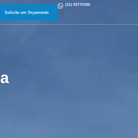
(31) 35770300
Solicite um Orçamento
sa