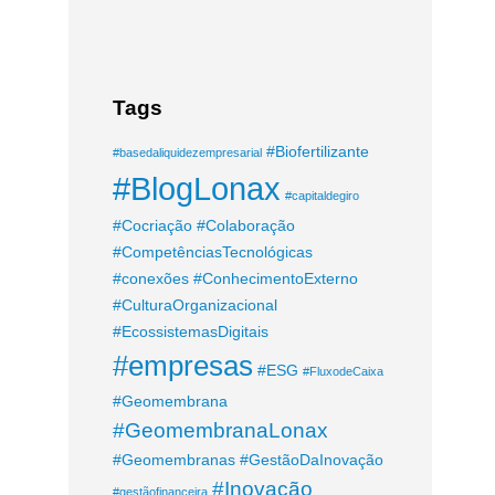
Tags
#Biofertilizante
#basedaliquidezempresarial
#BlogLonax
#capitaldegiro
#Cocriação
#Colaboração
#CompetênciasTecnológicas
#conexões
#ConhecimentoExterno
#CulturaOrganizacional
#EcossistemasDigitais
#empresas
#ESG
#FluxodeCaixa
#Geomembrana
#GeomembranaLonax
#Geomembranas
#GestãoDaInovação
#Inovação
#gestãofinanceira