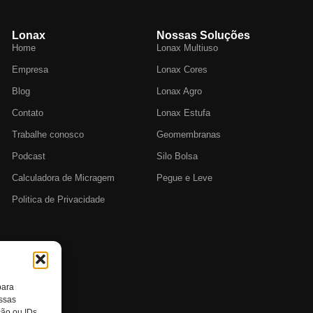
Lonax
Nossas Soluções
Home
Lonax Multiuso
Empresa
Lonax Cores
Blog
Lonax Agro
Contato
Lonax Estufa
Trabalhe conosco
Geomembranas
Podcast
Silo Bolsa
Calculadora de Micragem
Pegue e Leve
Politica de Privacidade
para
essas
ção ou IDs