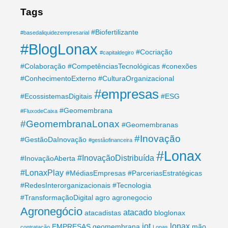
Tags
#Biofertilizante
#basedaliquidezempresarial
#BlogLonax
#Cocriação
#capitaldegiro
#Colaboração
#CompetênciasTecnológicas
#conexões
#ConhecimentoExterno
#CulturaOrganizacional
#empresas
#EcossistemasDigitais
#ESG
#Geomembrana
#FluxodeCaixa
#GeomembranaLonax
#Geomembranas
#Inovação
#GestãoDaInovação
#gestãofinanceira
#Lonax
#InovaçãoDistribuída
#InovaçãoAberta
#LonaxPlay
#MédiasEmpresas
#ParceriasEstratégicas
#RedesInterorganizacionais
#Tecnologia
#TransformaçãoDigital
agro
agronegocio
Agronegócio
atacado
atacadistas
bloglonax
iot
lonax
EMPRESAS
geomembrana
mão
contratação
Lonas