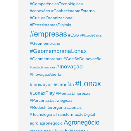
#CompetênciasTecnológicas
#conexões
#ConhecimentoExterno
#CulturaOrganizacional
#EcossistemasDigitais
#empresas
#ESG
#FluxodeCaixa
#Geomembrana
#GeomembranaLonax
#Geomembranas
#GestãoDaInovação
#Inovação
#gestãofinanceira
#InovaçãoAberta
#Lonax
#InovaçãoDistribuída
#LonaxPlay
#MédiasEmpresas
#ParceriasEstratégicas
#RedesInterorganizacionais
#Tecnologia
#TransformaçãoDigital
Agronegócio
agro
agronegocio
atacado
atacadistas
bloglonax