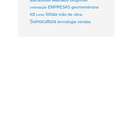
EMPRESAS
geomembrana
contratação
iot
lonax
mão de obra
Lonas
Suinocultura
tecnologia
vendas