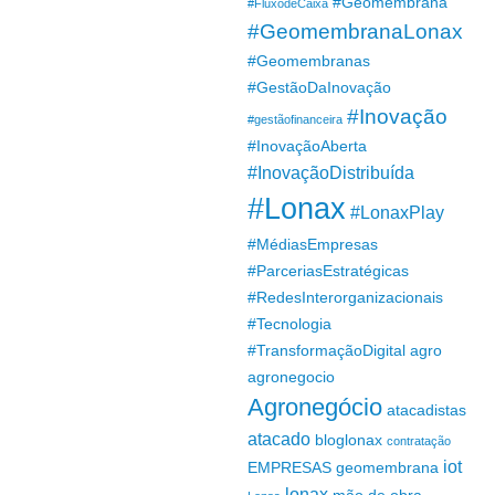
#Geomembrana
#FluxodeCaixa
#GeomembranaLonax
#Geomembranas
#GestãoDaInovação
#Inovação
#gestãofinanceira
#InovaçãoAberta
#InovaçãoDistribuída
#Lonax
#LonaxPlay
#MédiasEmpresas
#ParceriasEstratégicas
#RedesInterorganizacionais
#Tecnologia
#TransformaçãoDigital
agro
agronegocio
Agronegócio
atacadistas
atacado
bloglonax
contratação
iot
EMPRESAS
geomembrana
lonax
mão de obra