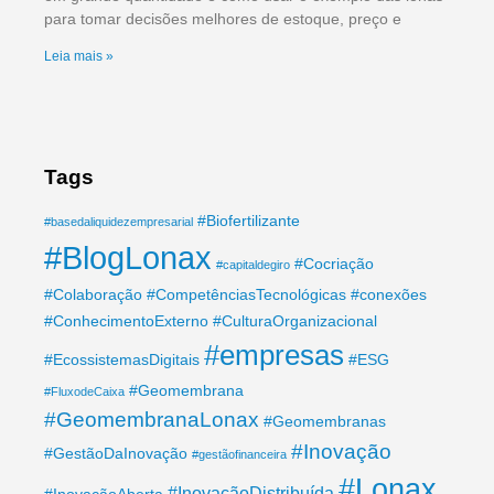
para tomar decisões melhores de estoque, preço e
Leia mais »
Tags
#Biofertilizante
#basedaliquidezempresarial
#BlogLonax
#Cocriação
#capitaldegiro
#Colaboração
#CompetênciasTecnológicas
#conexões
#ConhecimentoExterno
#CulturaOrganizacional
#empresas
#EcossistemasDigitais
#ESG
#Geomembrana
#FluxodeCaixa
#GeomembranaLonax
#Geomembranas
#Inovação
#GestãoDaInovação
#gestãofinanceira
#Lonax
#InovaçãoDistribuída
#InovaçãoAberta