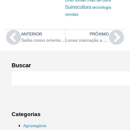
Lonas
Suinocultura
tecnologia
vendas
ANTERIOR
PRÓXIMO
Saiba como orientar os seus clientes na hora de escolher o piso
Lonax marcação a cada metro: conheça as vantagens!
Buscar
Categorias
Agronegócio