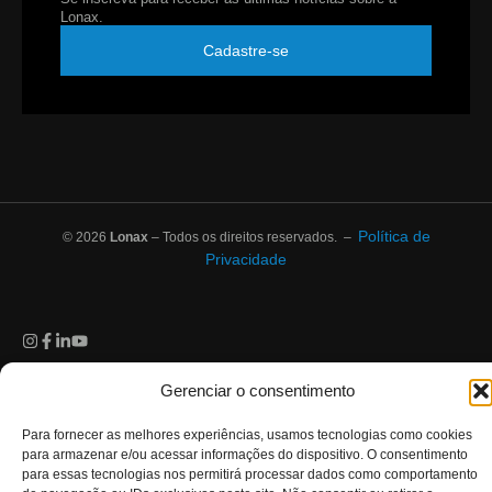
Lonax.
Cadastre-se
Política de
© 2026
Lonax
– Todos os direitos reservados. –
Privacidade
Gerenciar o consentimento
Para fornecer as melhores experiências, usamos tecnologias como cookies
para armazenar e/ou acessar informações do dispositivo. O consentimento
para essas tecnologias nos permitirá processar dados como comportamento