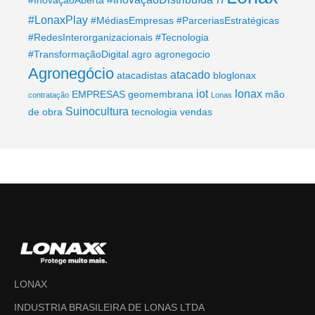
#LonaxPlay
#MédiasEmpresas
#ParceriasEstratégicas
#RedesInterorganizacionais
#Tecnologia
#TransformaçãoDigital
agro
agronegocio
Agronegócio
atacado
atacadistas
bloglonax
iot
lonax
EMPRESAS
geomembrana
mão
contratação
Lonas
Suinocultura
de obra
tecnologia
vendas
LONAX
INDUSTRIA BRASILEIRA DE LONAS LTDA