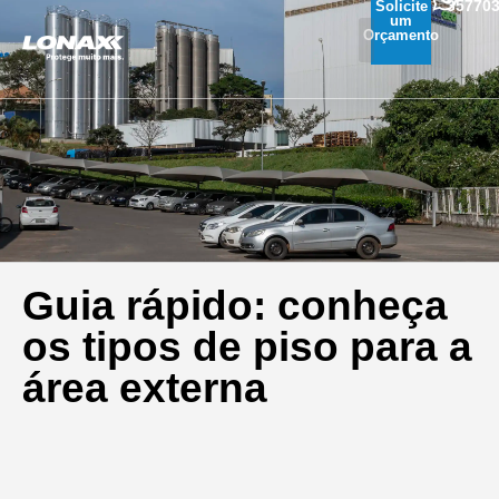
35770
Solicite
um
Orçamento
Guia rápido: conheça
os tipos de piso para a
área externa