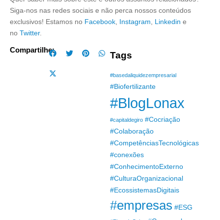
Siga-nos nas redes sociais e não perca nossos conteúdos
exclusivos! Estamos no
Facebook
,
Instagram
,
Linkedin
e
no
Twitter
.​
Compartilhe:
Tags
#basedaliquidezempresarial
#Biofertilizante
#BlogLonax
#Cocriação
#capitaldegiro
#Colaboração
#CompetênciasTecnológicas
#conexões
#ConhecimentoExterno
#CulturaOrganizacional
#EcossistemasDigitais
#empresas
#ESG