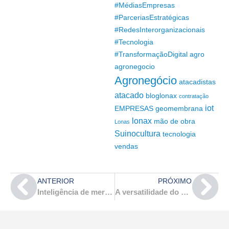
#MédiasEmpresas
#ParceriasEstratégicas
#RedesInterorganizacionais
#Tecnologia
#TransformaçãoDigital
agro
agronegocio
Agronegócio
atacadistas
atacado
bloglonax
contratação
iot
EMPRESAS
geomembrana
lonax
mão de obra
Lonas
Suinocultura
tecnologia
vendas
ANTERIOR
PRÓXIMO
Inteligência de mercado no setor petroquímico, plásticos e reciclagem
A versatilidade do girassol para o agro