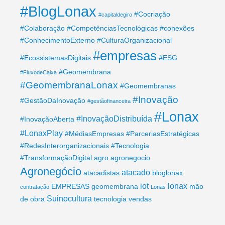
#BlogLonax
#Cocriação
#capitaldegiro
#Colaboração
#CompetênciasTecnológicas
#conexões
#ConhecimentoExterno
#CulturaOrganizacional
#empresas
#EcossistemasDigitais
#ESG
#Geomembrana
#FluxodeCaixa
#GeomembranaLonax
#Geomembranas
#Inovação
#GestãoDaInovação
#gestãofinanceira
#Lonax
#InovaçãoDistribuída
#InovaçãoAberta
#LonaxPlay
#MédiasEmpresas
#ParceriasEstratégicas
#RedesInterorganizacionais
#Tecnologia
#TransformaçãoDigital
agro
agronegocio
Agronegócio
atacado
atacadistas
bloglonax
iot
lonax
EMPRESAS
geomembrana
mão
contratação
Lonas
Suinocultura
de obra
tecnologia
vendas