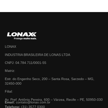
LONAX
INDUSTRIA BRASILEIRA DE LONAS LTDA
CNPJ: 04.784.711/0001-55
Matriz:
Estr. do Engenho Seco, 200 – Santa Rosa, Sarzedo – MG,
32450-000
Filial:
Av. Pref. Antônio Pereira, 600 – Várzea, Recife – PE, 50950-030
Email:
contato@lonax.com.br
Telefone:
(31) 3577 0300