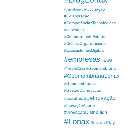
#Cocriação
#capitaldegiro
#Colaboração
#CompetênciasTecnológicas
#conexões
#ConhecimentoExterno
#CulturaOrganizacional
#EcossistemasDigitais
#empresas
#ESG
#Geomembrana
#FluxodeCaixa
#GeomembranaLonax
#Geomembranas
#GestãoDaInovação
#Inovação
#gestãofinanceira
#InovaçãoAberta
#InovaçãoDistribuída
#Lonax
#LonaxPlay