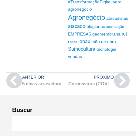
#TransformaçãoDigital
agro
agronegocio
Agronegócio
atacadistas
atacado
bloglonax
contratação
iot
EMPRESAS
geomembrana
lonax
mão de obra
Lonas
Suinocultura
tecnologia
vendas
ANTERIOR
PRÓXIMO
5 dicas arrasadoras de como baratear uma obra
Coronavírus (COVID 19): o que é preciso saber sobre o tema?
Buscar