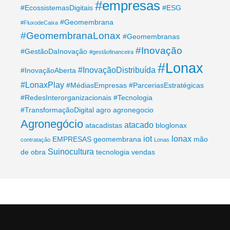
#empresas
#EcossistemasDigitais
#ESG
#Geomembrana
#FluxodeCaixa
#GeomembranaLonax
#Geomembranas
#Inovação
#GestãoDaInovação
#gestãofinanceira
#Lonax
#InovaçãoDistribuída
#InovaçãoAberta
#LonaxPlay
#MédiasEmpresas
#ParceriasEstratégicas
#RedesInterorganizacionais
#Tecnologia
#TransformaçãoDigital
agro
agronegocio
Agronegócio
atacado
atacadistas
bloglonax
iot
lonax
EMPRESAS
geomembrana
mão
contratação
Lonas
Suinocultura
de obra
tecnologia
vendas