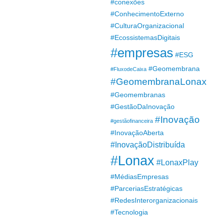
#conexões
#ConhecimentoExterno
#CulturaOrganizacional
#EcossistemasDigitais
#empresas
#ESG
#Geomembrana
#FluxodeCaixa
#GeomembranaLonax
#Geomembranas
#GestãoDaInovação
#Inovação
#gestãofinanceira
#InovaçãoAberta
#InovaçãoDistribuída
#Lonax
#LonaxPlay
#MédiasEmpresas
#ParceriasEstratégicas
#RedesInterorganizacionais
#Tecnologia