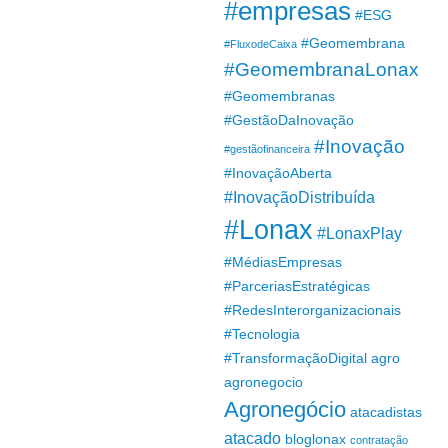
#empresas
#ESG
#Geomembrana
#FluxodeCaixa
#GeomembranaLonax
#Geomembranas
#GestãoDaInovação
#Inovação
#gestãofinanceira
#InovaçãoAberta
#InovaçãoDistribuída
#Lonax
#LonaxPlay
#MédiasEmpresas
#ParceriasEstratégicas
#RedesInterorganizacionais
#Tecnologia
#TransformaçãoDigital
agro
agronegocio
Agronegócio
atacadistas
atacado
bloglonax
contratação