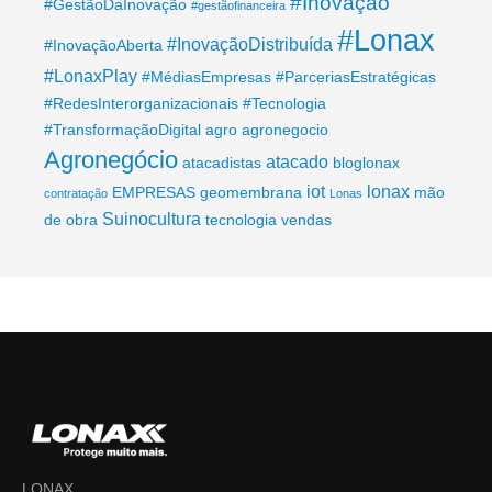
#Inovação
#GestãoDaInovação
#gestãofinanceira
#Lonax
#InovaçãoDistribuída
#InovaçãoAberta
#LonaxPlay
#MédiasEmpresas
#ParceriasEstratégicas
#RedesInterorganizacionais
#Tecnologia
#TransformaçãoDigital
agro
agronegocio
Agronegócio
atacado
atacadistas
bloglonax
iot
lonax
EMPRESAS
geomembrana
mão
contratação
Lonas
Suinocultura
de obra
tecnologia
vendas
LONAX