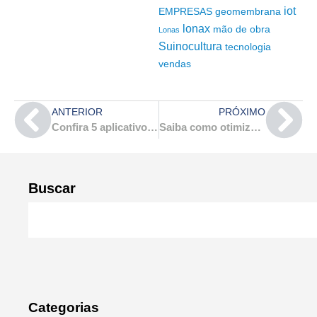
iot
EMPRESAS
geomembrana
lonax
mão de obra
Lonas
Suinocultura
tecnologia
vendas
ANTERIOR
PRÓXIMO
Confira 5 aplicativos de gestão para auxiliar nas vendas de representantes
Saiba como otimizar o tempo sendo um representante comercial!
Buscar
Categorias