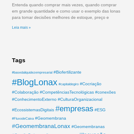
Entenda quando comprar mais vezes, quando comprar
em grande quantidade e como usar o exemplo das lonas
para tomar decisões melhores de estoque, preço e
Leia mais »
Tags
#Biofertilizante
#basedaliquidezempresarial
#BlogLonax
#Cocriação
#capitaldegiro
#Colaboração
#CompetênciasTecnológicas
#conexões
#ConhecimentoExterno
#CulturaOrganizacional
#empresas
#EcossistemasDigitais
#ESG
#Geomembrana
#FluxodeCaixa
#GeomembranaLonax
#Geomembranas