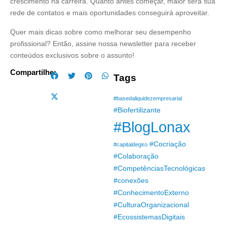
crescimento na carreira. Quanto antes começar, maior será sua
rede de contatos e mais oportunidades conseguirá aproveitar.
Quer mais dicas sobre como melhorar seu desempenho
profissional? Então, assine nossa newsletter para receber
conteúdos exclusivos sobre o assunto!
Compartilhe:
Tags
#basedaliquidezempresarial
#Biofertilizante
#BlogLonax
#Cocriação
#capitaldegiro
#Colaboração
#CompetênciasTecnológicas
#conexões
#ConhecimentoExterno
#CulturaOrganizacional
#EcossistemasDigitais