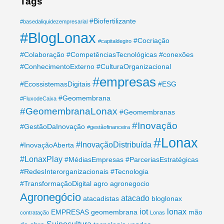
Tags
#Biofertilizante
#basedaliquidezempresarial
#BlogLonax
#Cocriação
#capitaldegiro
#Colaboração
#CompetênciasTecnológicas
#conexões
#ConhecimentoExterno
#CulturaOrganizacional
#empresas
#EcossistemasDigitais
#ESG
#Geomembrana
#FluxodeCaixa
#GeomembranaLonax
#Geomembranas
#Inovação
#GestãoDaInovação
#gestãofinanceira
#Lonax
#InovaçãoDistribuída
#InovaçãoAberta
#LonaxPlay
#MédiasEmpresas
#ParceriasEstratégicas
#RedesInterorganizacionais
#Tecnologia
#TransformaçãoDigital
agro
agronegocio
Agronegócio
atacado
atacadistas
bloglonax
iot
lonax
EMPRESAS
geomembrana
mão
contratação
Lonas